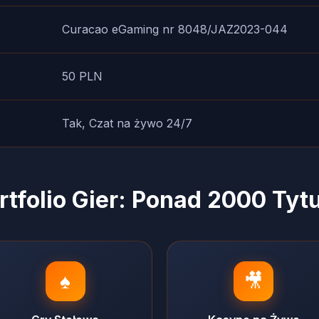
Curacao eGaming nr 8048/JAZ2023-044
50 PLN
Tak, Czat na żywo 24/7
tfolio Gier: Ponad 2000 Tyt
♠️
🎥