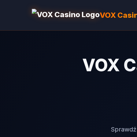
VOX Casi
VOX Ca
Sprawdź 