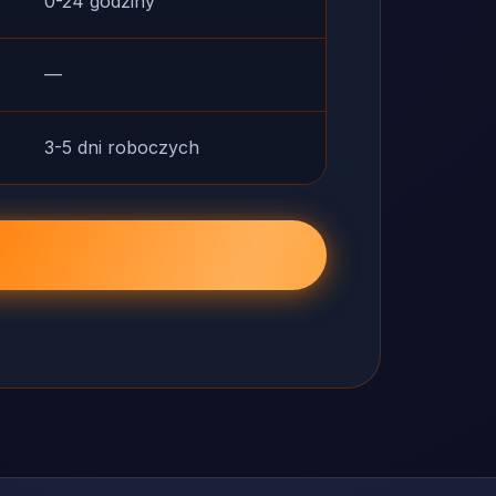
0-24 godziny
—
3-5 dni roboczych