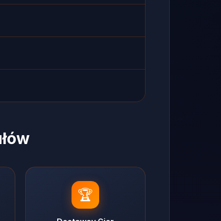
ułów
🏆