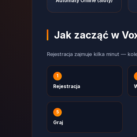
Automaty Online (Sloty)
Jak zacząć w Vox
Rejestracja zajmuje kilka minut — kol
1
Rejestracja
W
5
Graj