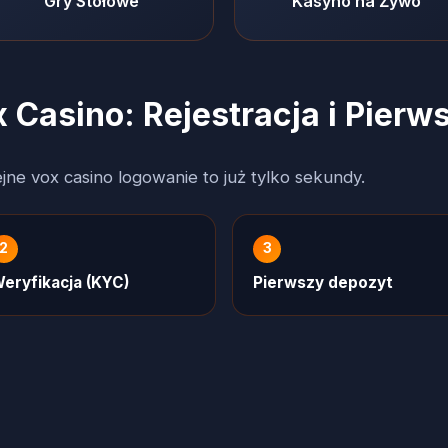
Gry Stołowe
Kasyno na Żywo
 Casino: Rejestracja i Pierw
ejne vox casino logowanie to już tylko sekundy.
2
3
eryfikacja (KYC)
Pierwszy depozyt