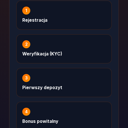
1
Rejestracja
2
Weryfikacja (KYC)
3
Pierwszy depozyt
4
Bonus powitalny