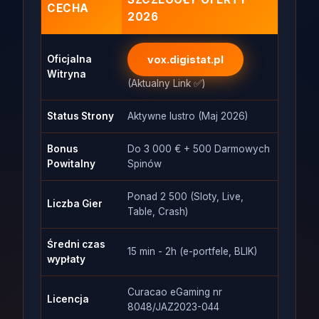
CECHA
2026
Oficjalna
vox.digistat.pl
Witryna
(Aktualny Link ✅)
Status Strony
Aktywne lustro (Maj 2026)
Bonus
Do 3 000 € + 500 Darmowych
Powitalny
Spinów
Ponad 2 500 (Sloty, Live,
Liczba Gier
Table, Crash)
Średni czas
15 min - 2h (e-portfele, BLIK)
wypłaty
Curacao eGaming nr
Licencja
8048/JAZ2023-044