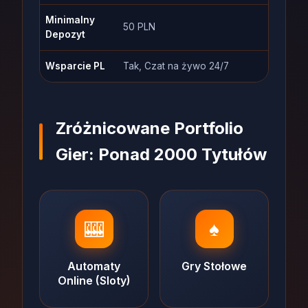
Minimalny
50 PLN
Depozyt
Wsparcie PL
Tak, Czat na żywo 24/7
Zróżnicowane Portfolio
Gier: Ponad 2000 Tytułów
🎰
♠️
Automaty
Gry Stołowe
Online (Sloty)