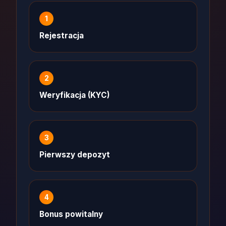
1
Rejestracja
2
Weryfikacja (KYC)
3
Pierwszy depozyt
4
Bonus powitalny