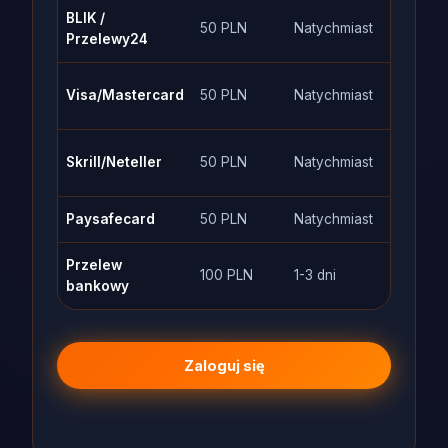
BLIK /
50 PLN
Natychmiast
—
Przelewy24
3-5 dni
Visa/Mastercard
50 PLN
Natychmiast
robocz
0-24
Skrill/Neteller
50 PLN
Natychmiast
godzin
Paysafecard
50 PLN
Natychmiast
—
Przelew
3-5 dni
100 PLN
1-3 dni
bankowy
robocz
Zaloguj się