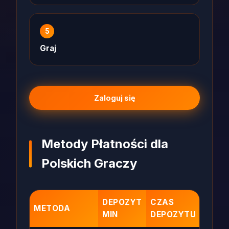
5
Graj
Zaloguj się
Metody Płatności dla
Polskich Graczy
DEPOZYT
CZAS
CZAS
METODA
MIN
DEPOZYTU
WYPŁ