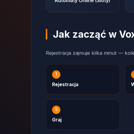
Automaty Online (Sloty)
Jak zacząć w Vox
Rejestracja zajmuje kilka minut — kol
1
Rejestracja
W
5
Graj