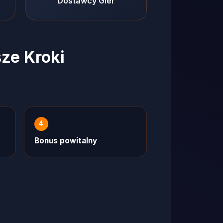
Dostawcy Gier
sze Kroki
4
Bonus powitalny