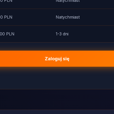
50 PLN
Natychmiast
50 PLN
Natychmiast
100 PLN
1-3 dni
Zaloguj się