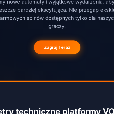
 nowe automaty i wyjątkowe wydarzenia, aby
jeszcze bardziej ekscytująca. Nie przegap eks
darmowych spinów dostępnych tylko dla naszyc
graczy.
Zagraj Teraz
try techniczne platformy V