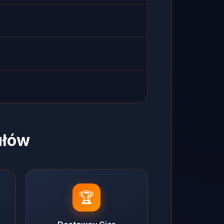
ułów
🏆