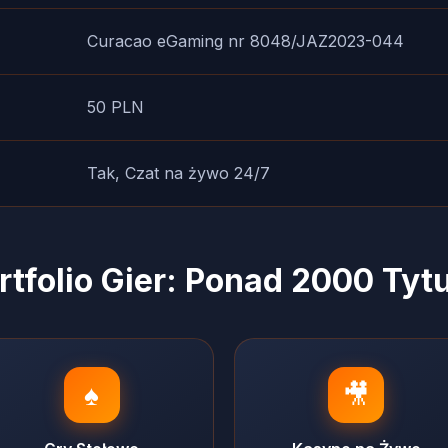
Curacao eGaming nr 8048/JAZ2023-044
50 PLN
Tak, Czat na żywo 24/7
tfolio Gier: Ponad 2000 Tyt
♠️
🎥