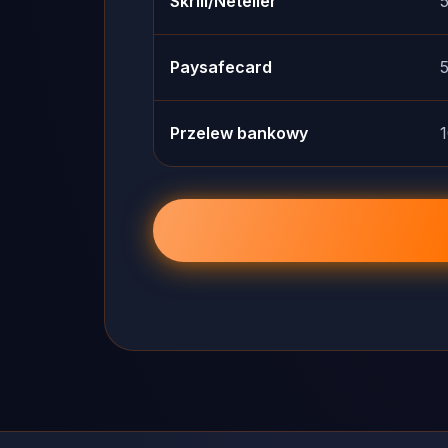
Skrill/Neteller
Paysafecard
Przelew bankowy