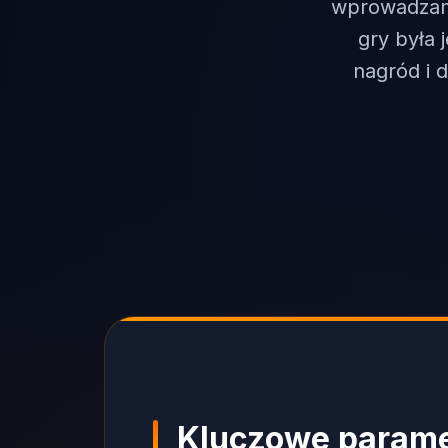
wprowadzamy
gry była 
nagród i 
Kluczowe parame