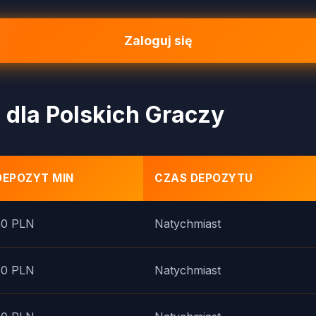
Zaloguj się
 dla Polskich Graczy
DEPOZYT MIN
CZAS DEPOZYTU
50 PLN
Natychmiast
50 PLN
Natychmiast