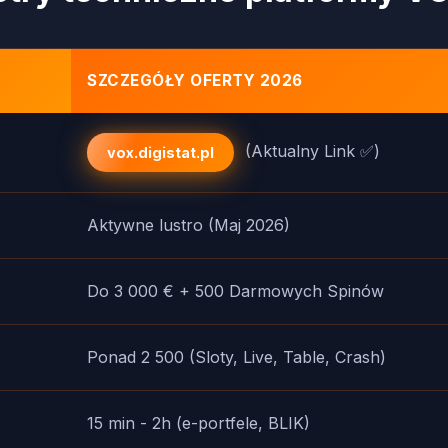
SZCZEGÓŁY OFERTY 2026
(Aktualny Link ✅)
vox.digistat.pl
Aktywne lustro (Maj 2026)
Do 3 000 € + 500 Darmowych Spinów
Ponad 2 500 (Sloty, Live, Table, Crash)
15 min - 2h (e-portfele, BLIK)