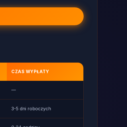
CZAS WYPŁATY
—
3-5 dni roboczych