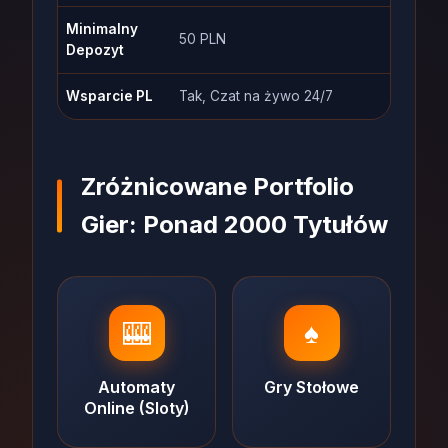
Minimalny
50 PLN
Depozyt
Wsparcie PL
Tak, Czat na żywo 24/7
Zróżnicowane Portfolio
Gier: Ponad 2000 Tytułów
🎰
♠️
Automaty
Gry Stołowe
Online (Sloty)