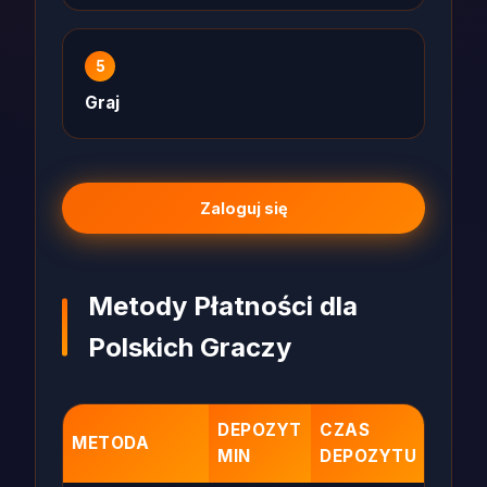
5
Graj
Zaloguj się
Metody Płatności dla
Polskich Graczy
DEPOZYT
CZAS
CZAS
METODA
MIN
DEPOZYTU
WYPŁ