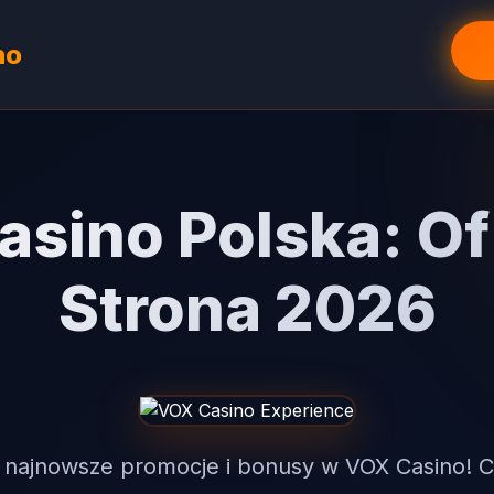
no
sino Polska: Of
Strona 2026
najnowsze promocje i bonusy w VOX Casino! C