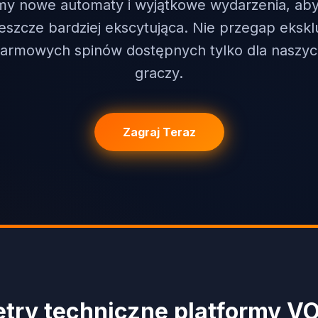
 nowe automaty i wyjątkowe wydarzenia, aby
jeszcze bardziej ekscytująca. Nie przegap eks
darmowych spinów dostępnych tylko dla naszyc
graczy.
Zagraj Teraz
try techniczne platformy V