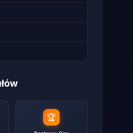
ułów
🏆