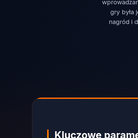
wprowadzamy
gry była 
nagród i 
Kluczowe parame