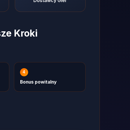
Dostawcy Gier
sze Kroki
4
Bonus powitalny