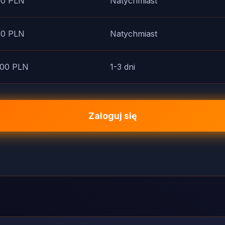
50 PLN
Natychmiast
50 PLN
Natychmiast
100 PLN
1-3 dni
Zaloguj się