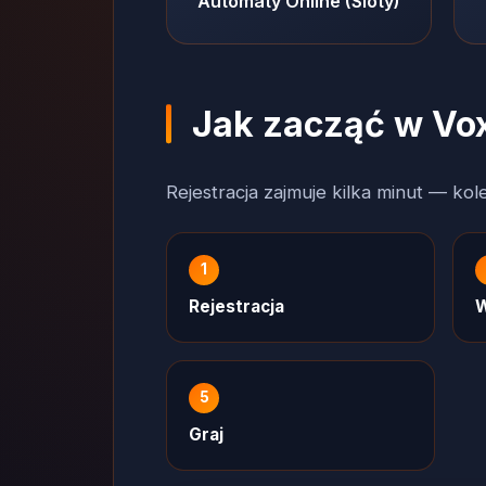
Automaty Online (Sloty)
Jak zacząć w Vox
Rejestracja zajmuje kilka minut — kol
1
Rejestracja
W
5
Graj