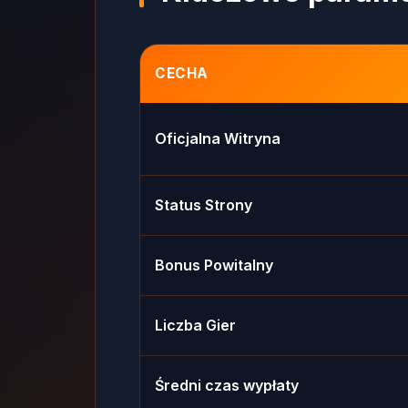
CECHA
Oficjalna Witryna
Status Strony
Bonus Powitalny
Liczba Gier
Średni czas wypłaty