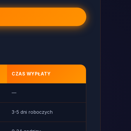
CZAS WYPŁATY
—
3-5 dni roboczych