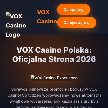
Zaloguj się
VOX
Casino
Zarejestruj się
VOX Casino Polska:
Oficjalna Strona 2026
Sprawdź najnowsze promocje i bonusy w VOX
Casino! Co tydzień wprowadzamy nowe automaty i
wyjątkowe wydarzenia, aby każda sesja gry była
jeszcze bardziej ekscytująca. Nie przegap