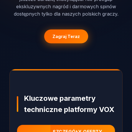
ekskluzywnych nagród i darmowych spinów
dostępnych tylko dla naszych polskich graczy.
Zagraj Teraz
Kluczowe parametry
techniczne platformy VOX
SZCZEGÓŁY OFERTY