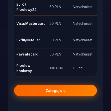
BLIK /
50 PLN
Natychmiast
—
Przelewy24
3-5 dni
Visa/Mastercard
50 PLN
Natychmiast
robocz
0-24
Skrill/Neteller
50 PLN
Natychmiast
godzin
Paysafecard
50 PLN
Natychmiast
—
Przelew
3-5 dni
100 PLN
1-3 dni
bankowy
robocz
Zaloguj się