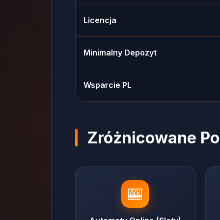
Licencja
Minimalny Depozyt
Wsparcie PL
Zróżnicowane Por
🎰