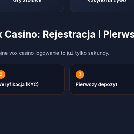
Gry Stołowe
Kasyno na Żywo
 Casino: Rejestracja i Pierw
ejne vox casino logowanie to już tylko sekundy.
2
3
eryfikacja (KYC)
Pierwszy depozyt