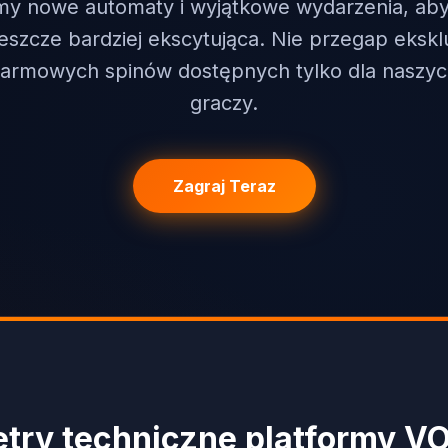
 nowe automaty i wyjątkowe wydarzenia, aby
jeszcze bardziej ekscytująca. Nie przegap eks
darmowych spinów dostępnych tylko dla naszyc
graczy.
Zagraj Teraz
try techniczne platformy V