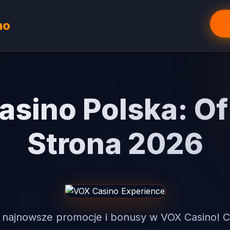
no
sino Polska: Of
Strona 2026
najnowsze promocje i bonusy w VOX Casino! C