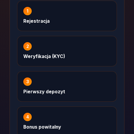
1
Rejestracja
2
Weryfikacja (KYC)
3
Pierwszy depozyt
4
Bonus powitalny