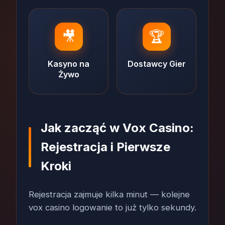
🎥
🏆
Kasyno na
Dostawcy Gier
Żywo
Jak zacząć w Vox Casino:
Rejestracja i Pierwsze
Kroki
Rejestracja zajmuje kilka minut — kolejne
vox casino logowanie to już tylko sekundy.