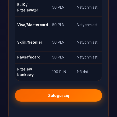
BLIK /
50 PLN
Natychmiast
—
Przelewy24
3-5 dni
Visa/Mastercard
50 PLN
Natychmiast
robocz
0-24
Skrill/Neteller
50 PLN
Natychmiast
godzin
Paysafecard
50 PLN
Natychmiast
—
Przelew
3-5 dni
100 PLN
1-3 dni
bankowy
robocz
Zaloguj się