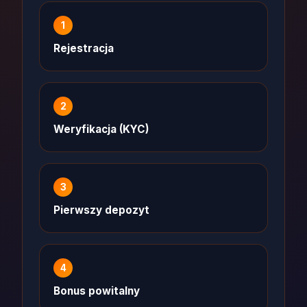
1
Rejestracja
2
Weryfikacja (KYC)
3
Pierwszy depozyt
4
Bonus powitalny