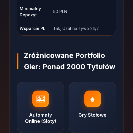
Minimalny
50 PLN
Depozyt
Wsparcie PL
Tak, Czat na żywo 24/7
Zróżnicowane Portfolio
Gier: Ponad 2000 Tytułów
🎰
♠️
Automaty
Gry Stołowe
Online (Sloty)