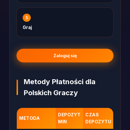
5
Graj
Zaloguj się
Metody Płatności dla
Polskich Graczy
DEPOZYT
CZAS
CZAS
METODA
MIN
DEPOZYTU
WYPŁ