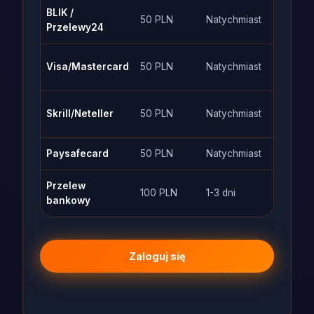
BLIK /
50 PLN
Natychmiast
—
Przelewy24
3-5 dni
Visa/Mastercard
50 PLN
Natychmiast
robocz
0-24
Skrill/Neteller
50 PLN
Natychmiast
godzin
Paysafecard
50 PLN
Natychmiast
—
Przelew
3-5 dni
100 PLN
1-3 dni
bankowy
robocz
Zaloguj się