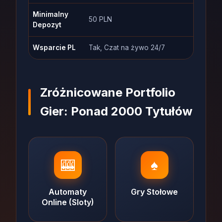
Minimalny
50 PLN
Depozyt
Wsparcie PL
Tak, Czat na żywo 24/7
Zróżnicowane Portfolio
Gier: Ponad 2000 Tytułów
🎰
♠️
Automaty
Gry Stołowe
Online (Sloty)