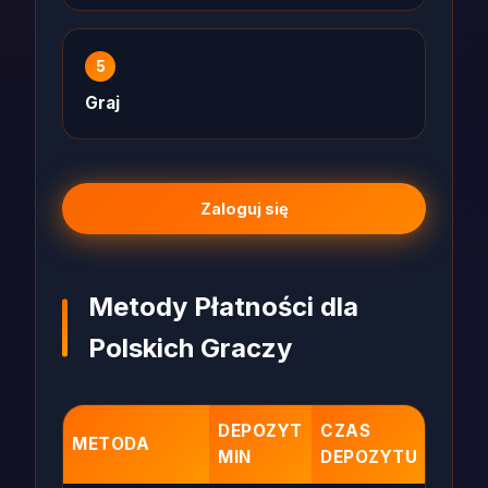
5
Graj
Zaloguj się
Metody Płatności dla
Polskich Graczy
DEPOZYT
CZAS
CZAS
METODA
MIN
DEPOZYTU
WYPŁ