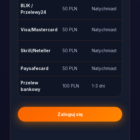
BLIK /
50 PLN
Natychmiast
—
Przelewy24
3-5 dni
Visa/Mastercard
50 PLN
Natychmiast
robocz
0-24
Skrill/Neteller
50 PLN
Natychmiast
godzin
Paysafecard
50 PLN
Natychmiast
—
Przelew
3-5 dni
100 PLN
1-3 dni
bankowy
robocz
Zaloguj się