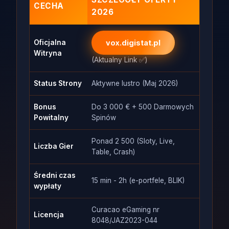
CECHA
2026
Oficjalna
vox.digistat.pl
Witryna
(Aktualny Link ✅)
Status Strony
Aktywne lustro (Maj 2026)
Bonus
Do 3 000 € + 500 Darmowych
Powitalny
Spinów
Ponad 2 500 (Sloty, Live,
Liczba Gier
Table, Crash)
Średni czas
15 min - 2h (e-portfele, BLIK)
wypłaty
Curacao eGaming nr
Licencja
8048/JAZ2023-044