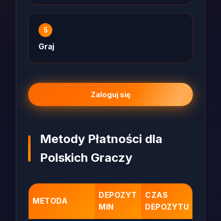
5
Graj
Zaloguj się
Metody Płatności dla
Polskich Graczy
DEPOZYT
CZAS
CZAS
METODA
MIN
DEPOZYTU
WYPŁ