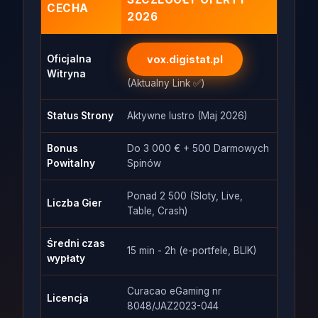
CECHA
2026
Oficjalna
vox.digistat.pl
Witryna
(Aktualny Link ✅)
Status Strony
Aktywne lustro (Maj 2026)
Bonus
Do 3 000 € + 500 Darmowych
Powitalny
Spinów
Ponad 2 500 (Sloty, Live,
Liczba Gier
Table, Crash)
Średni czas
15 min - 2h (e-portfele, BLIK)
wypłaty
Curacao eGaming nr
Licencja
8048/JAZ2023-044