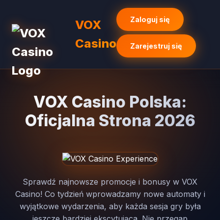
Zaloguj się
VOX
Casino
Zarejestruj się
VOX Casino Polska:
Oficjalna Strona 2026
Sprawdź najnowsze promocje i bonusy w VOX
Casino! Co tydzień wprowadzamy nowe automaty i
wyjątkowe wydarzenia, aby każda sesja gry była
jeszcze bardziej ekscytująca. Nie przegap