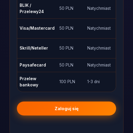
BLIK /
50 PLN
Natychmiast
—
Przelewy24
3-5 dni
Visa/Mastercard
50 PLN
Natychmiast
robocz
0-24
Skrill/Neteller
50 PLN
Natychmiast
godzin
Paysafecard
50 PLN
Natychmiast
—
Przelew
3-5 dni
100 PLN
1-3 dni
bankowy
robocz
Zaloguj się