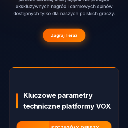
ekskluzywnych nagród i darmowych spinów
dostępnych tylko dla naszych polskich graczy.
Zagraj Teraz
Kluczowe parametry
techniczne platformy VOX
SZCZEGÓŁY OFERTY