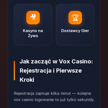
🎥
🏆
Kasyno na
Dostawcy Gier
Żywo
Jak zacząć w Vox Casino:
Rejestracja i Pierwsze
Kroki
Rejestracja zajmuje kilka minut — kolejne
vox casino logowanie to już tylko sekundy.