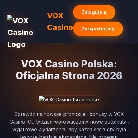
Zaloguj się
VOX
Casino
Zarejestruj się
VOX Casino Polska:
Oficjalna Strona 2026
Sprawdź najnowsze promocje i bonusy w VOX
Casino! Co tydzień wprowadzamy nowe automaty i
wyjątkowe wydarzenia, aby każda sesja gry była
jeszcze bardziej ekscytująca. Nie przegap