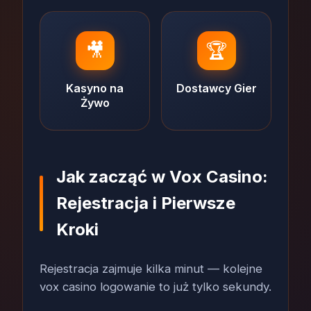
🎥
🏆
Kasyno na
Dostawcy Gier
Żywo
Jak zacząć w Vox Casino:
Rejestracja i Pierwsze
Kroki
Rejestracja zajmuje kilka minut — kolejne
vox casino logowanie to już tylko sekundy.