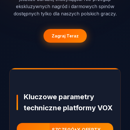
ekskluzywnych nagród i darmowych spinów
dostępnych tylko dla naszych polskich graczy.
Zagraj Teraz
Kluczowe parametry
techniczne platformy VOX
SZCZEGÓŁY OFERTY