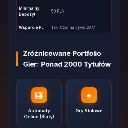
Minimalny
50 PLN
Depozyt
Wsparcie PL
Tak, Czat na żywo 24/7
Zróżnicowane Portfolio
Gier: Ponad 2000 Tytułów
🎰
♠️
Automaty
Gry Stołowe
Online (Sloty)