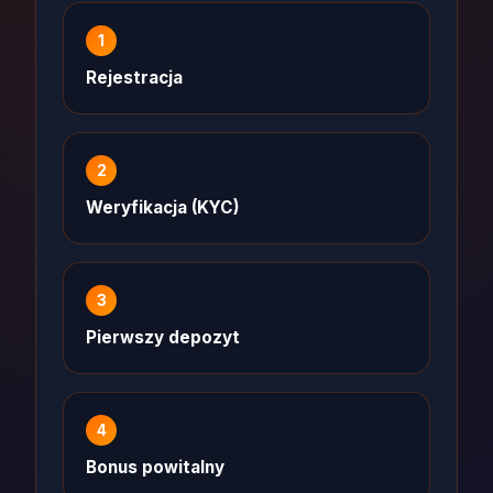
1
Rejestracja
2
Weryfikacja (KYC)
3
Pierwszy depozyt
4
Bonus powitalny