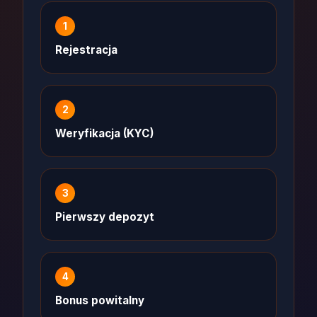
1
Rejestracja
2
Weryfikacja (KYC)
3
Pierwszy depozyt
4
Bonus powitalny