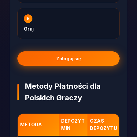
5
Graj
Zaloguj się
Metody Płatności dla
Polskich Graczy
DEPOZYT
CZAS
CZAS
METODA
MIN
DEPOZYTU
WYPŁ