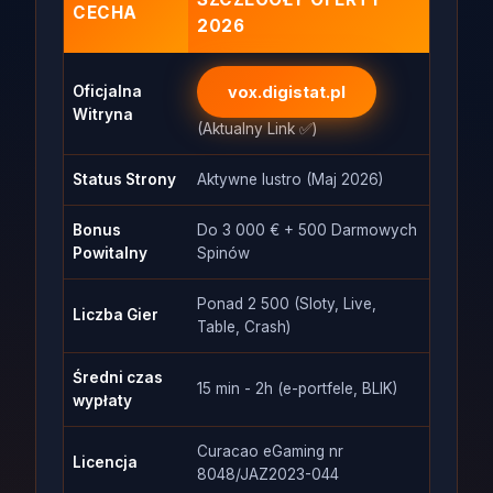
CECHA
2026
Oficjalna
vox.digistat.pl
Witryna
(Aktualny Link ✅)
Status Strony
Aktywne lustro (Maj 2026)
Bonus
Do 3 000 € + 500 Darmowych
Powitalny
Spinów
Ponad 2 500 (Sloty, Live,
Liczba Gier
Table, Crash)
Średni czas
15 min - 2h (e-portfele, BLIK)
wypłaty
Curacao eGaming nr
Licencja
8048/JAZ2023-044