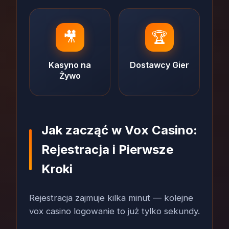
🎥
🏆
Kasyno na
Dostawcy Gier
Żywo
Jak zacząć w Vox Casino:
Rejestracja i Pierwsze
Kroki
Rejestracja zajmuje kilka minut — kolejne
vox casino logowanie to już tylko sekundy.