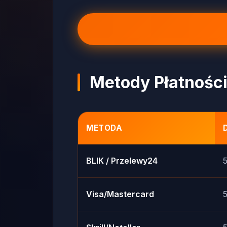
Metody Płatności
METODA
BLIK / Przelewy24
Visa/Mastercard