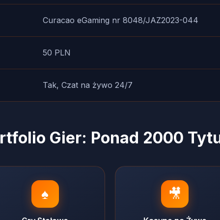
Curacao eGaming nr 8048/JAZ2023-044
50 PLN
Tak, Czat na żywo 24/7
tfolio Gier: Ponad 2000 Tyt
♠️
🎥