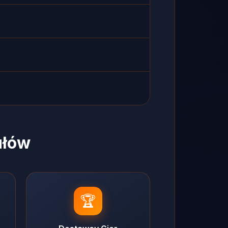
ułów
🏆