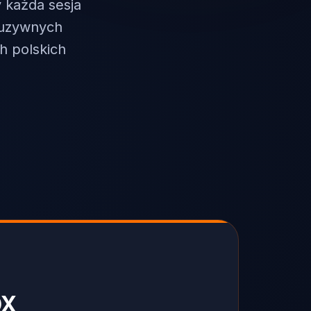
 każda sesja
kluzywnych
h polskich
OX