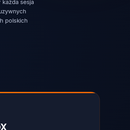
 każda sesja
kluzywnych
h polskich
OX