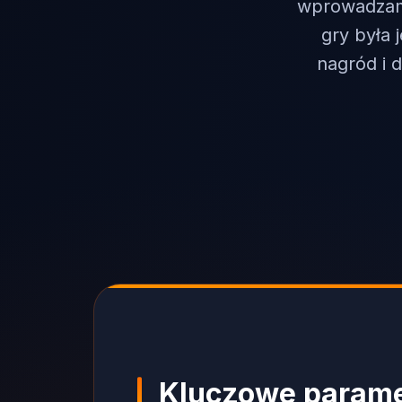
wprowadzamy
gry była 
nagród i 
Kluczowe parame