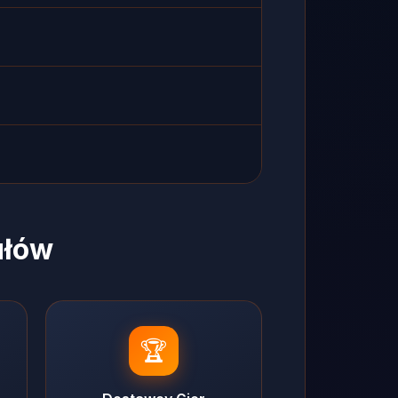
ułów
🏆