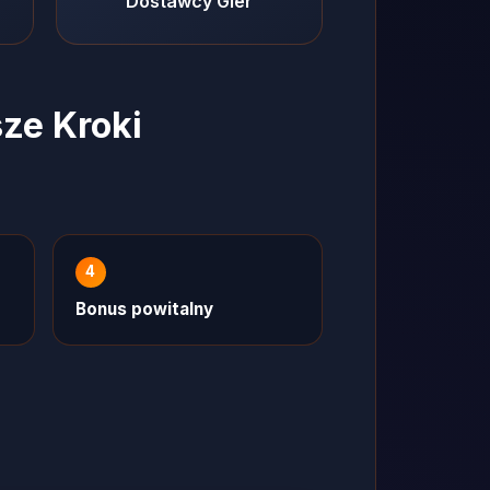
Dostawcy Gier
sze Kroki
4
Bonus powitalny