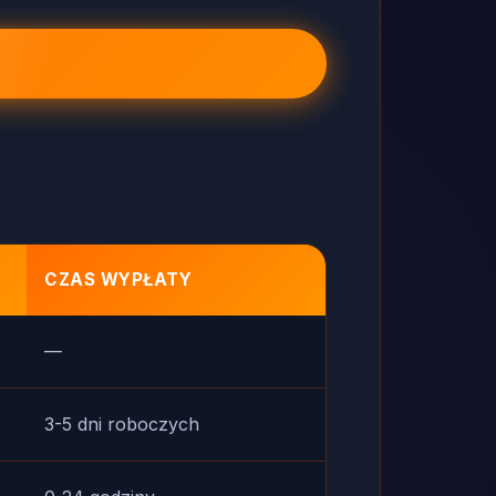
CZAS WYPŁATY
—
3-5 dni roboczych