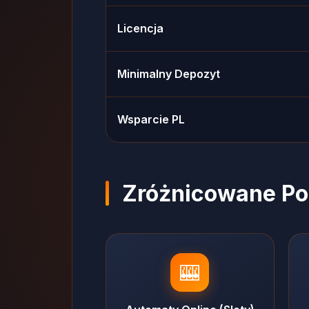
Licencja
Minimalny Depozyt
Wsparcie PL
Zróżnicowane Por
🎰