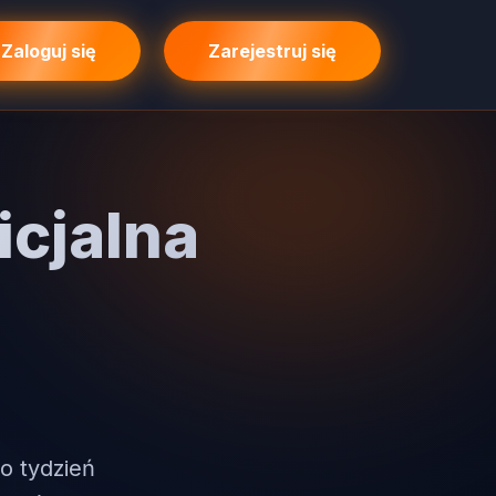
Zaloguj się
Zarejestruj się
icjalna
o tydzień