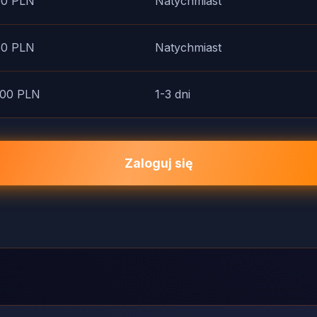
50 PLN
Natychmiast
50 PLN
Natychmiast
100 PLN
1-3 dni
Zaloguj się