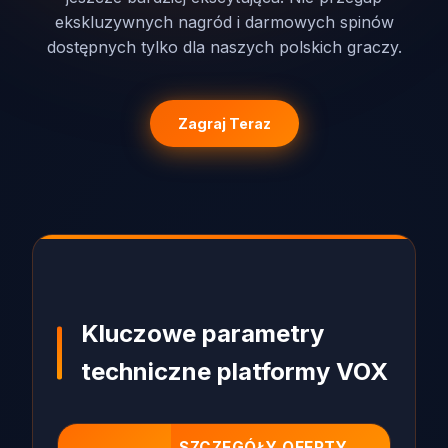
ekskluzywnych nagród i darmowych spinów
dostępnych tylko dla naszych polskich graczy.
Zagraj Teraz
Kluczowe parametry
techniczne platformy VOX
SZCZEGÓŁY OFERTY