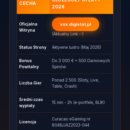
CECHA
2026
Oficjalna
vox.digistat.pl
Witryna
(Aktualny Link ✅)
Status Strony
Aktywne lustro (Maj 2026)
Bonus
Do 3 000 € + 500 Darmowych
Powitalny
Spinów
Ponad 2 500 (Sloty, Live,
Liczba Gier
Table, Crash)
Średni czas
15 min - 2h (e-portfele, BLIK)
wypłaty
Curacao eGaming nr
Licencja
8048/JAZ2023-044