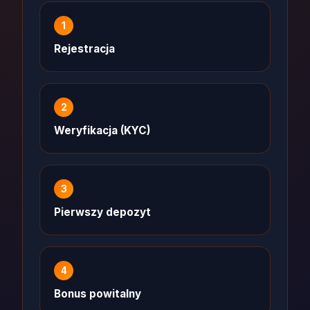
1
Rejestracja
2
Weryfikacja (KYC)
3
Pierwszy depozyt
4
Bonus powitalny