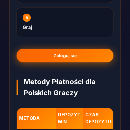
5
Graj
Zaloguj się
Metody Płatności dla
Polskich Graczy
DEPOZYT
CZAS
CZAS
METODA
MIN
DEPOZYTU
WYPŁ