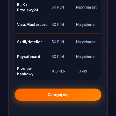
BLIK /
50 PLN
Natychmiast
—
Przelewy24
3-5 dni
Visa/Mastercard
50 PLN
Natychmiast
robocz
0-24
Skrill/Neteller
50 PLN
Natychmiast
godzin
Paysafecard
50 PLN
Natychmiast
—
Przelew
3-5 dni
100 PLN
1-3 dni
bankowy
robocz
Zaloguj się