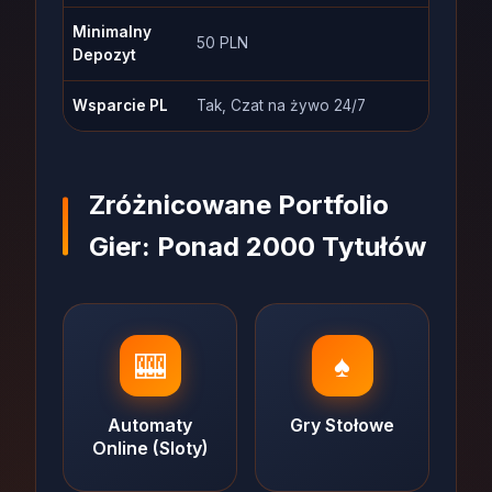
Minimalny
50 PLN
Depozyt
Wsparcie PL
Tak, Czat na żywo 24/7
Zróżnicowane Portfolio
Gier: Ponad 2000 Tytułów
🎰
♠️
Automaty
Gry Stołowe
Online (Sloty)