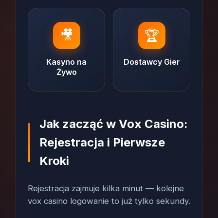
🎥
🏆
Kasyno na
Dostawcy Gier
Żywo
Jak zacząć w Vox Casino:
Rejestracja i Pierwsze
Kroki
Rejestracja zajmuje kilka minut — kolejne
vox casino logowanie to już tylko sekundy.