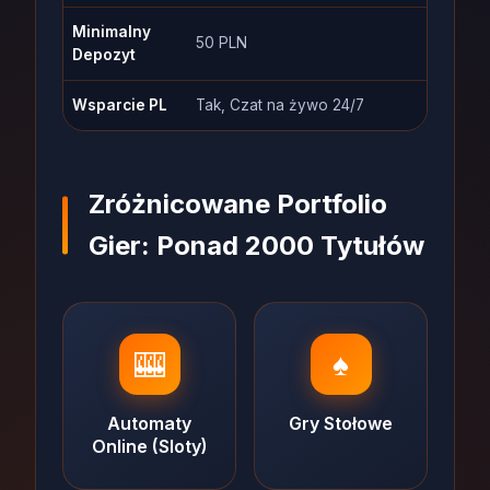
Minimalny
50 PLN
Depozyt
Wsparcie PL
Tak, Czat na żywo 24/7
Zróżnicowane Portfolio
Gier: Ponad 2000 Tytułów
🎰
♠️
Automaty
Gry Stołowe
Online (Sloty)