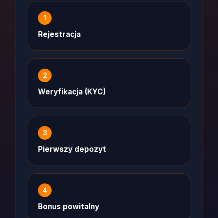
1
Rejestracja
2
Weryfikacja (KYC)
3
Pierwszy depozyt
4
Bonus powitalny