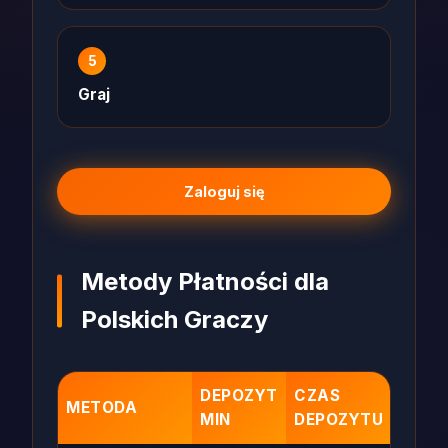
5
Graj
Zaloguj się
Metody Płatności dla
Polskich Graczy
DEPOZYT
CZAS
CZAS
METODA
MIN
DEPOZYTU
WYPŁ