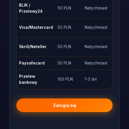
BLIK /
50 PLN
Natychmiast
—
Przelewy24
3-5 dni
Visa/Mastercard
50 PLN
Natychmiast
robocz
0-24
Skrill/Neteller
50 PLN
Natychmiast
godzin
Paysafecard
50 PLN
Natychmiast
—
Przelew
3-5 dni
100 PLN
1-3 dni
bankowy
robocz
Zaloguj się