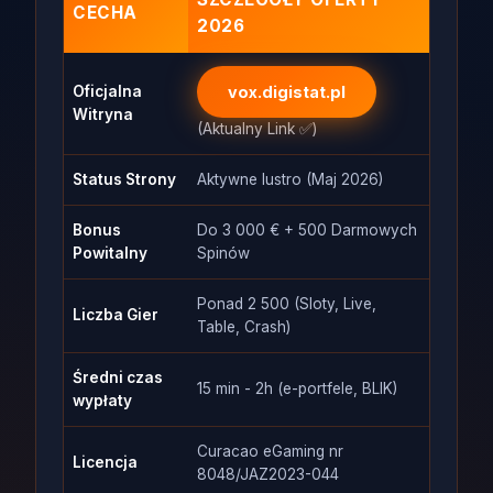
CECHA
2026
Oficjalna
vox.digistat.pl
Witryna
(Aktualny Link ✅)
Status Strony
Aktywne lustro (Maj 2026)
Bonus
Do 3 000 € + 500 Darmowych
Powitalny
Spinów
Ponad 2 500 (Sloty, Live,
Liczba Gier
Table, Crash)
Średni czas
15 min - 2h (e-portfele, BLIK)
wypłaty
Curacao eGaming nr
Licencja
8048/JAZ2023-044