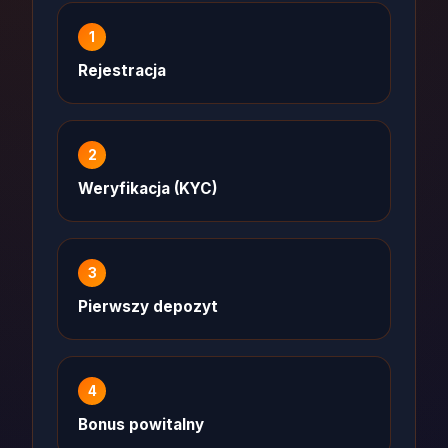
1
Rejestracja
2
Weryfikacja (KYC)
3
Pierwszy depozyt
4
Bonus powitalny