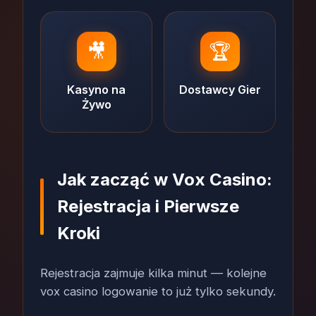
🎥
🏆
Kasyno na
Dostawcy Gier
Żywo
Jak zacząć w Vox Casino:
Rejestracja i Pierwsze
Kroki
Rejestracja zajmuje kilka minut — kolejne
vox casino logowanie to już tylko sekundy.