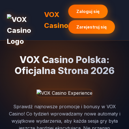
Zaloguj się
VOX
Casino
Zarejestruj się
VOX Casino Polska:
Oficjalna Strona 2026
Sprawdź najnowsze promocje i bonusy w VOX
Casino! Co tydzień wprowadzamy nowe automaty i
wyjątkowe wydarzenia, aby każda sesja gry była
jeszcze bardziej ekscytująca. Nie przegap