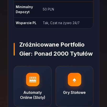
Minimalny
50 PLN
Depozyt
Wsparcie PL
Tak, Czat na żywo 24/7
Zróżnicowane Portfolio
Gier: Ponad 2000 Tytułów
🎰
♠️
Automaty
Gry Stołowe
Online (Sloty)