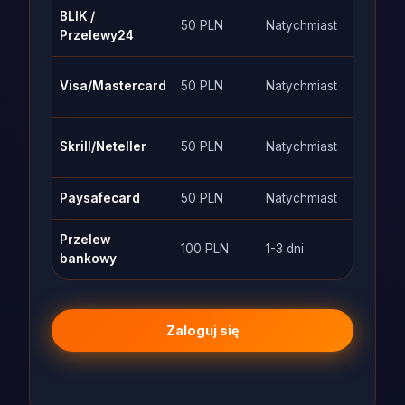
BLIK /
50 PLN
Natychmiast
—
Przelewy24
3-5 dni
Visa/Mastercard
50 PLN
Natychmiast
robocz
0-24
Skrill/Neteller
50 PLN
Natychmiast
godzin
Paysafecard
50 PLN
Natychmiast
—
Przelew
3-5 dni
100 PLN
1-3 dni
bankowy
robocz
Zaloguj się