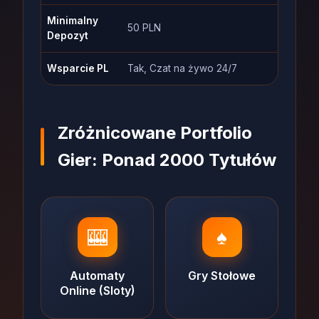
Minimalny
50 PLN
Depozyt
Wsparcie PL
Tak, Czat na żywo 24/7
Zróżnicowane Portfolio
Gier: Ponad 2000 Tytułów
🎰
♠️
Automaty
Gry Stołowe
Online (Sloty)