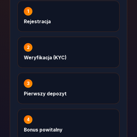
1
Rejestracja
2
Weryfikacja (KYC)
3
Pierwszy depozyt
4
Bonus powitalny