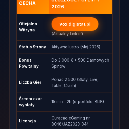
CECHA
2026
Oficjalna
vox.digistat.pl
Witryna
(Aktualny Link ✅)
Status Strony
Aktywne lustro (Maj 2026)
Bonus
Do 3 000 € + 500 Darmowych
Powitalny
Spinów
Ponad 2 500 (Sloty, Live,
Liczba Gier
Table, Crash)
Średni czas
15 min - 2h (e-portfele, BLIK)
wypłaty
Curacao eGaming nr
Licencja
8048/JAZ2023-044