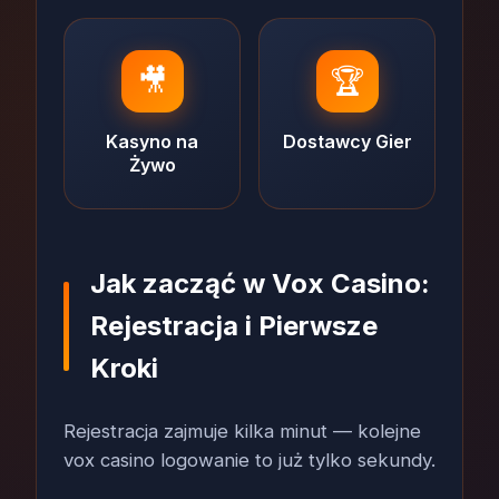
🎥
🏆
Kasyno na
Dostawcy Gier
Żywo
Jak zacząć w Vox Casino:
Rejestracja i Pierwsze
Kroki
Rejestracja zajmuje kilka minut — kolejne
vox casino logowanie to już tylko sekundy.