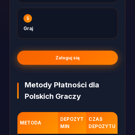
5
Graj
Zaloguj się
Metody Płatności dla
Polskich Graczy
DEPOZYT
CZAS
CZAS
METODA
MIN
DEPOZYTU
WYPŁ