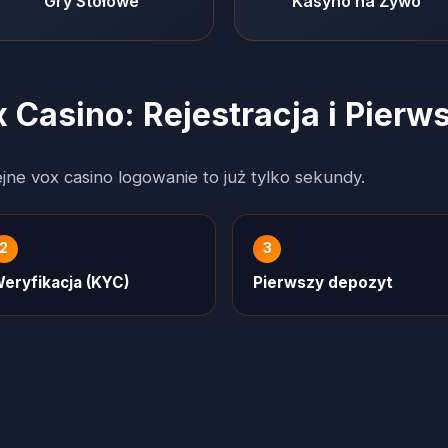
Gry Stołowe
Kasyno na Żywo
 Casino: Rejestracja i Pierw
ejne vox casino logowanie to już tylko sekundy.
2
3
eryfikacja (KYC)
Pierwszy depozyt