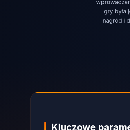
wprowadzamy
gry była 
nagród i 
Kluczowe parame