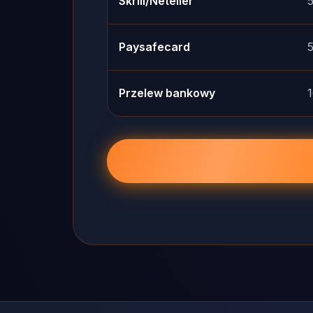
Skrill/Neteller
Paysafecard
Przelew bankowy