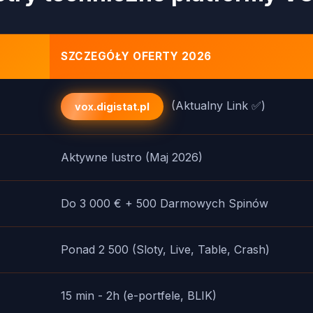
SZCZEGÓŁY OFERTY 2026
(Aktualny Link ✅)
vox.digistat.pl
Aktywne lustro (Maj 2026)
Do 3 000 € + 500 Darmowych Spinów
Ponad 2 500 (Sloty, Live, Table, Crash)
15 min - 2h (e-portfele, BLIK)