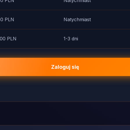
50 PLN
Natychmiast
50 PLN
Natychmiast
100 PLN
1-3 dni
Zaloguj się