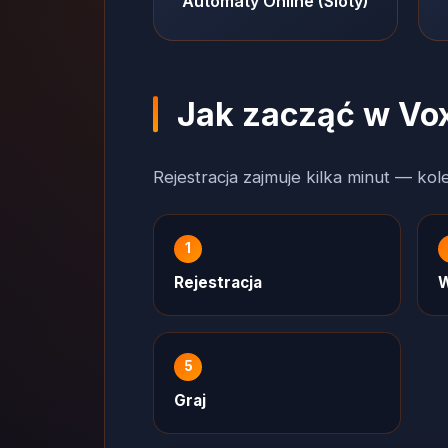
Automaty Online (Sloty)
Jak zacząć w Vox
Rejestracja zajmuje kilka minut — kol
1
Rejestracja
W
5
Graj