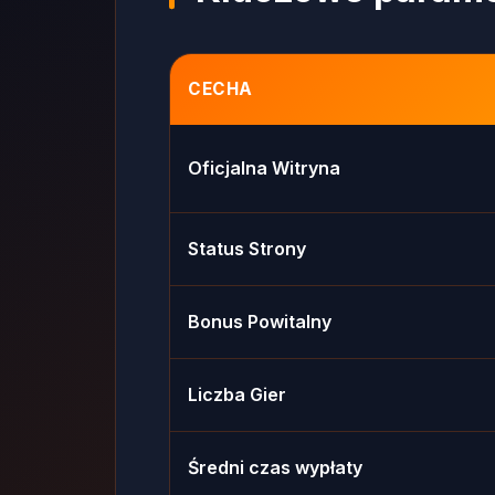
CECHA
Oficjalna Witryna
Status Strony
Bonus Powitalny
Liczba Gier
Średni czas wypłaty