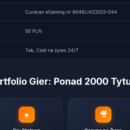
Curacao eGaming nr 8048/JAZ2023-044
50 PLN
Tak, Czat na żywo 24/7
tfolio Gier: Ponad 2000 Tyt
♠️
🎥