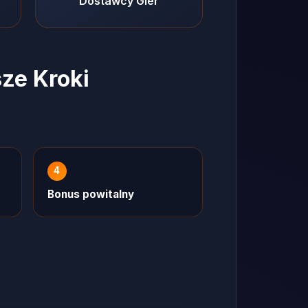
Dostawcy Gier
sze Kroki
4
Bonus powitalny